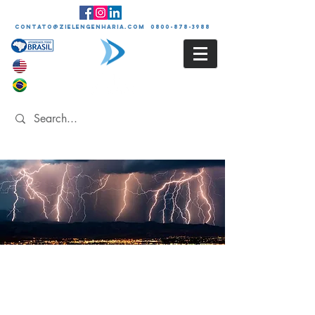
contato@zielengenharia.com 0800-878-3988
SPDA
Sistema de Proteção
Contra Descargas
Atmosféricas