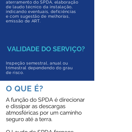
aterramento do SPDA, elaboração
de laudo técnico da instalação,
indicando eventuais, deficiências
e com sugestão de melhorias,
emissão de ART.
VALIDADE DO SERVIÇO?
Inspeção semestral, anual ou
trimestral dependendo do grau
de risco.
O QUE É?
A função do SPDA é direcionar
e dissipar as descargas
atmosféricas por um caminho
seguro até a terra.