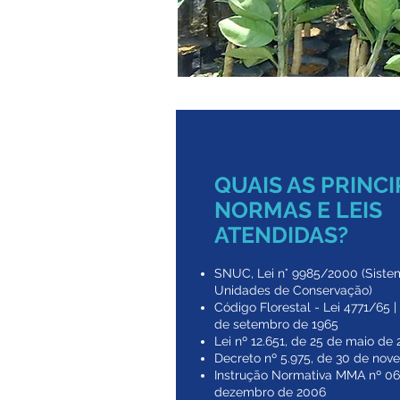
QUAIS AS PRINCI
NORMAS E LEIS
ATENDIDAS?
SNUC, Lei n° 9985/2000 (Siste
Unidades de Conservação)
Código Florestal - Lei 4771/65 | 
de setembro de 1965
Lei nº 12.651, de 25 de maio de 
Decreto nº 5.975, de 30 de no
Instrução Normativa MMA nº 06
dezembro de 2006