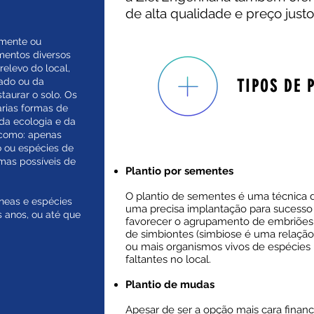
de alta qualidade e preço justo
amente ou
entos diversos
elevo do local,
rado ou da
TIPOS DE 
taurar o solo. Os
árias formas de
da ecologia e da
 como: apenas
o ou espécies de
rmas possíveis de
Plantio por sementes
O plantio de sementes é uma técnica 
íneas e espécies
uma precisa implantação para sucesso 
s anos, ou até que
favorecer o agrupamento de embriões v
de simbiontes (simbiose é uma relaçã
ou mais organismos vivos de espécies 
faltantes no local.​
Plantio de mudas
Apesar de ser a opção mais cara financ