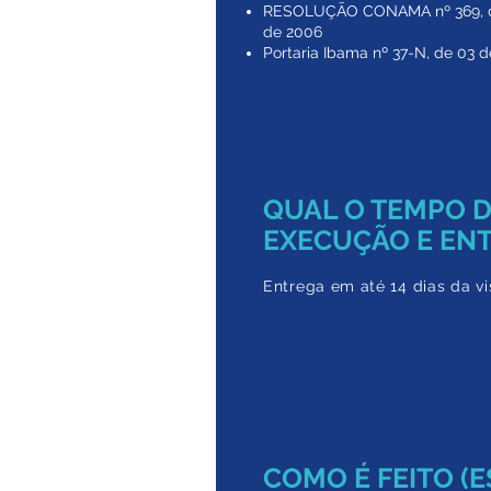
RESOLUÇÃO CONAMA nº 369, d
de 2006
Portaria Ibama nº 37-N, de 03 d
QUAL O TEMPO 
EXECUÇÃO E EN
Entrega em até 14 dias da vis
COMO É FEITO (