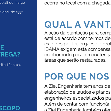
ocorra no local com a chegad
e 28 de março
e abril de 1992
QUAL A VAN
A ação da plantação para comp
está de acordo com termos de
exigidos por lei, órgãos de pr
DE
IBAMA exigem esta compensaç
TREGA?
colaborando para a manutenção
áreas que serão restauradas.
ita técnica.
POR QUE NOS
A Ziel Engenharia tem anos d
elaboração de laudos e plano
engenheiros especializados par
Além de contar com funcionári
ESCOPO
a Ziel Engenharia também ofere