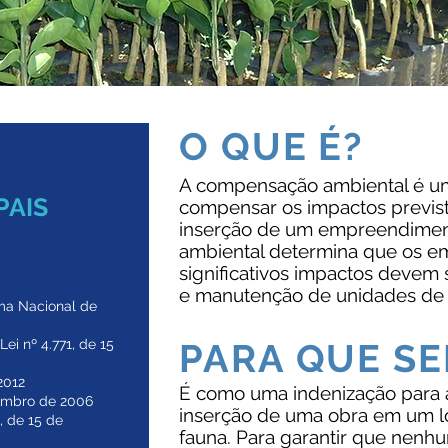
O QUE É?
A compensação ambiental é um
PAIS
compensar os impactos previst
inserção de um empreendimen
ambiental determina que os 
significativos impactos devem 
e manutenção de unidades de 
ma Nacional de
Lei nº 4.771, de 15
PARA QUE SE
2012
É como uma indenização para a
vembro de 2006
inserção de uma obra em um lo
, de 15 de
fauna. Para garantir que nenhu