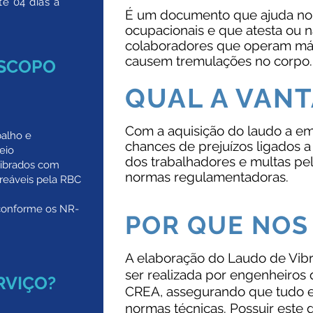
té 04 dias a
É um documento que ajuda no
ocupacionais e que atesta ou n
colaboradores que operam máq
causem tremulações no corpo.
ESCOPO
QUAL A VAN
Com a aquisição do laudo a em
balho e
chances de prejuízos ligados 
eio
dos trabalhadores e multas p
ibrados com
normas regulamentadoras.
treáveis pela RBC
conforme os NR-
POR QUE NOS
A elaboração do Laudo de Vib
ser realizada por engenheiros
RVIÇO?
CREA, assegurando que tudo e
normas técnicas. Possuir este 