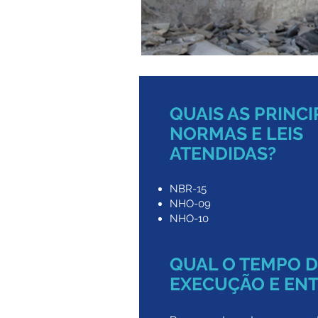
QUAIS AS PRINCI
NORMAS E LEIS
ATENDIDAS?
NBR-15
NHO-09
NHO-10
QUAL O TEMPO 
EXECUÇÃO E EN