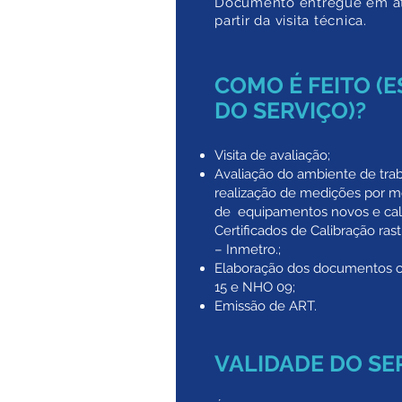
Documento entregue em a
partir da
visita técnica.
COMO É FEITO (
DO SERVIÇO)?
Visita de avaliação;
Avaliação do ambiente de tra
realização de medições por m
de
equipamentos novos e cal
Certificados de Calibração ras
– Inmetro.;
Elaboração dos documentos 
15 e NHO 09;
Emissão de ART.
VALIDADE DO SE