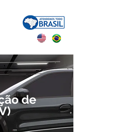
NTATO
ação de
V)