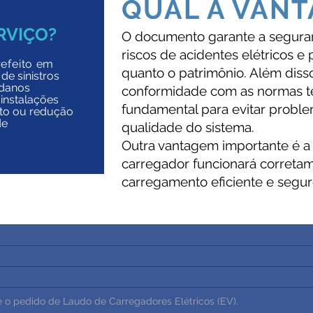
QUAL A VAN
RVIÇO?
O documento garante a seguran
riscos de acidentes elétricos e
efeito
em
quanto o patrimônio. Além diss
de sinistros
 danos
conformidade com as normas té
 instalações
fundamental para evitar problem
nto ou redução
de
qualidade do sistema.
Outra vantagem importante é a 
carregador funcionará correta
carregamento eficiente e seguro