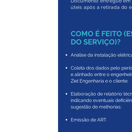
Documento entregue em a
úteis após a retirada do
COMO É FEITO (
DO SERVIÇO)?
Análise da instalação elétric
Coleta dos dados pelo perí
e alinhado entre o engenheir
Ziel Engenharia e o cliente;
Elaboração de relatório técn
indicando eventuais deficiê
sugestão de melhorias;
Emissão de ART.