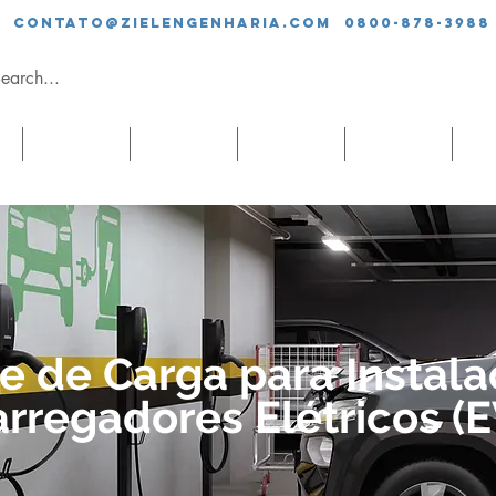
contato@zielengenharia.com 0800-878-3988
SERVIÇOS
EQUIPE
CLIENTES
BLOG
CO
e de Carga para Instal
rregadores Elétricos (E