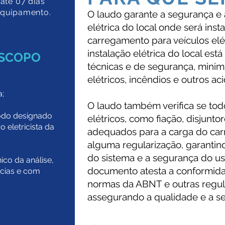
té 07 dias
 equipamento.
O laudo garante a segurança e a
elétrica do local onde será inst
carregamento para veículos elét
instalação elétrica do local es
ESCOPO
técnicas e de segurança, minim
elétricos, incêndios e outros ac
a;
O laudo também verifica se to
odo designado
elétricos, como fiação, disjunto
o eletricista da
adequados para a carga do car
alguma regularização, garantin
do sistema e a segurança do usu
ico da análise,
documento atesta a conformida
ncias e com
normas da ABNT e outras regul
assegurando a qualidade e a s