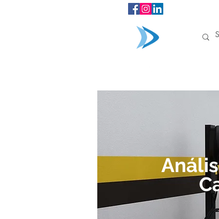
INÍCIO
Anális
Ca