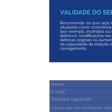
VALIDADE DO SE
Recomenda-se que seja r
situações como: ocorrência 
(por exemplo, incêndios ou
elétricos), modificações nas
elétricas originais ou aume
da capacidade da estação 
carregamento.