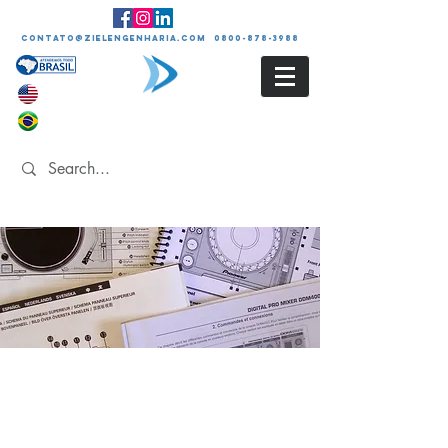
contato@zielengenharia.com 0800-878-3988
ELABORAÇÃO DE
MANUAIS DE
EQUIPAMENTOS