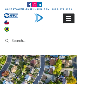
contato@zielengenharia.com 0800-878-3988
EIV
Estudo de Impacto de
Vizinhança