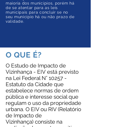
maioria dos municípios, porém há
de se atentar para as leis
municipais para concluir se no
seu município há ou não prazo de
validade.
O QUE É?
O Estudo de Impacto de
Vizinhança - EIV está previsto
na Lei Federal N° 10257 -
Estatuto da Cidade que
estabelece normas de ordem
pública e interesse social que
regulam o uso da propriedade
urbana. O EIV ou RIV (Relatório
de Impacto de
Vizinhança) consiste na