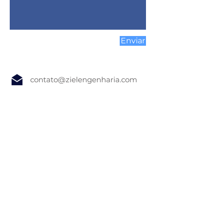
Enviar
contato@zielengenharia.com
0800-878-3988
WhatsApp
A Ziel Engenharia é
acreditada pela