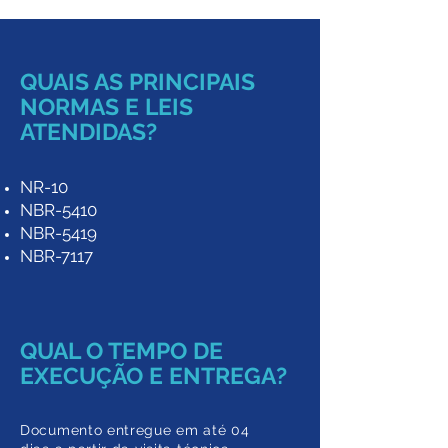
QUAIS AS PRINCIPAIS
NORMAS E LEIS
ATENDIDAS?
NR-10
NBR-5410
NBR-5419
NBR-7117
QUAL O TEMPO DE
EXECUÇÃO E ENTREGA?
Documento entregue em a
té 04