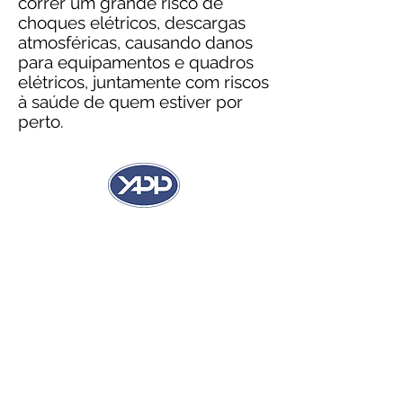
correr um grande risco de
choques elétricos, descargas
atmosféricas, causando danos
para equipamentos e quadros
elétricos, juntamente com riscos
à saúde de quem estiver por
perto.
“A Ziel Engenharia prestou com
qualidade o serviço de
elaboração de Prontuário das
Instalações Elétricas em nossa
empresa, sempre nos
fornecendo o auxílio técnico e
sanando nossas dúvidas.
Mantemos a a parceria com a
continuidade deste e de outros
trabalhos. Dessa forma,