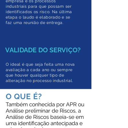
empresa e os processos
industriais para que possam ser
identificados os risco. Na última
etapa o laudo é elaborado e se
faz uma reunião de entrega.
VALIDADE DO SERVIÇO?
O ideal é que seja feita uma nova
avaliação a cada ano ou sempre
que houver qualquer tipo de
alteração no processo industrial.
O QUE É?
Também conhecida por APR ou
Análise preliminar de Riscos, a
Análise de Riscos baseia-se em
uma identificação antecipada e