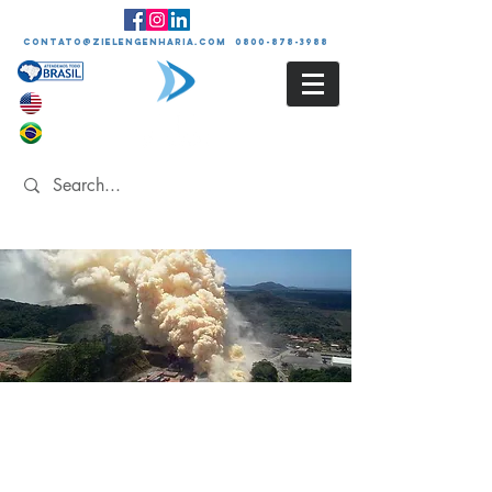
contato@zielengenharia.com 0800-878-3988
APR
Análise Preliminar de
Riscos Industriais e
Ambientais