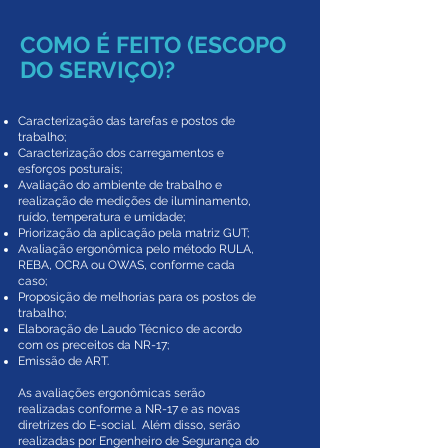
COMO É FEITO (ESCOPO
DO SERVIÇO)?
Caracterização das tarefas e postos de
trabalho;
Caracterização dos carregamentos e
esforços posturais;
Avaliação do ambiente de trabalho e
realização de medições de iluminamento,
ruído, temperatura e umidade;
Priorização da aplicação pela matriz GUT;
Avaliação ergonômica pelo método RULA,
REBA, OCRA ou OWAS, conforme cada
caso;
Proposição de melhorias para os postos de
trabalho;
Elaboração de Laudo Técnico de acordo
com os preceitos da NR-17;
Emissão de ART.
As avaliações ergonômicas serão
realizadas conforme a NR-17 e as novas
diretrizes do E-social. Além disso, serão
realizadas por Engenheiro de Segurança do