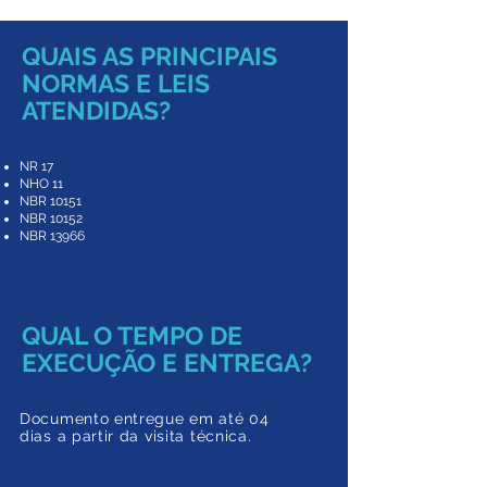
QUAIS AS PRINCIPAIS
NORMAS E LEIS
ATENDIDAS?
NR 17
NHO 11
NBR 10151
NBR 10152
NBR 13966
QUAL O TEMPO DE
EXECUÇÃO E ENTREGA?
Documento entregue em a
té 04
dias a partir da
visita técnica.