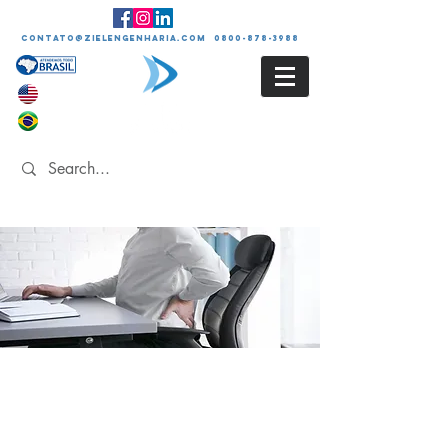
contato@zielengenharia.com 0800-878-3988
ANÁLISE
ERGONÔMICA DO
TRABALHO - NR-17