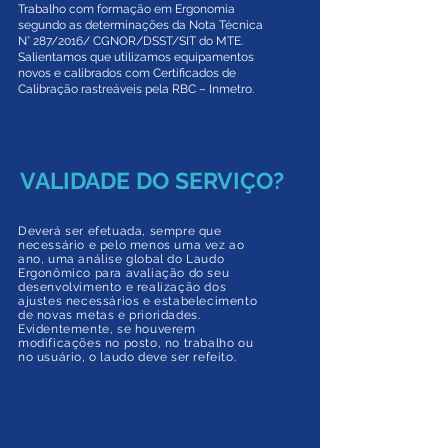
Trabalho com formação em Ergonomia
segundo as determinações da Nota Técnica
N° 287/2016/ CGNOR/DSST/SIT do MTE.
Salientamos que utilizamos equipamentos
novos e calibrados com Certificados de
Calibração rastreáveis pela RBC – Inmetro.
VALIDADE DO SERVIÇO?
Deverá ser efetuada, sempre que
necessário e pelo menos uma vez ao
ano, uma análise global do Laudo
Ergonômico para avaliação do seu
desenvolvimento e realização dos
ajustes necessários e estabelecimento
de novas metas e prioridades.
Evidentemente, se houverem
modificações no posto, no trabalho ou
no usuário, o laudo deve ser refeito.