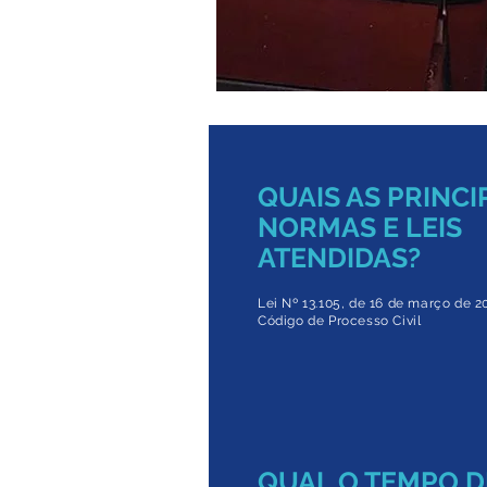
QUAIS AS PRINCI
NORMAS E LEIS
ATENDIDAS?
Lei Nº 13.105, de 16 de março de 2
Código de Processo Civil
QUAL O TEMPO D