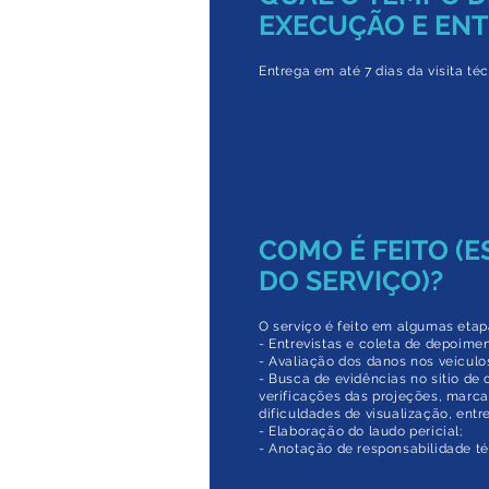
EXECUÇÃO E EN
Entrega em até 7 dias da visita té
COMO É FEITO (
DO SERVIÇO)?
O serviço é feito em algumas etap
- Entrevistas e coleta de depoimen
- Avaliação dos danos nos veículo
- Busca de evidências no sitio de
verificações das projeções, marc
dificuldades de visualização, entre
- Elaboração do laudo pericial;
- Anotação de responsabilidade té