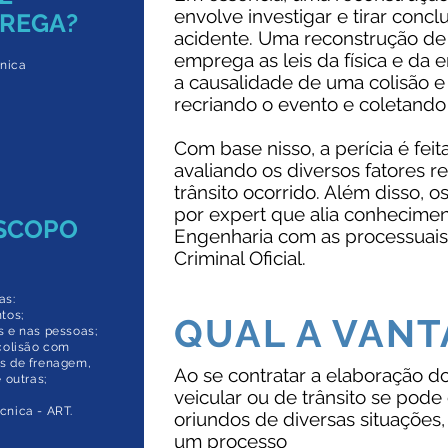
envolve investigar e tirar conc
TREGA?
acidente. Uma reconstrução de
emprega as leis da física e da
cnica
a causalidade de uma colisão e 
recriando o evento e coletando
Com base nisso, a perícia é feit
avaliando os diversos fatores r
trânsito ocorrido. Além disso, o
por expert que alia conhecimen
ESCOPO
Engenharia com as processuais 
Criminal Oficial.
as:
tos;
QUAL A VAN
s e nas pessoas;
 colisão com
as de frenagem,
Ao se contratar a elaboração do
 outras;
veicular ou de trânsito se pode 
cnica - ART.
oriundos de diversas situaçõe
um processo